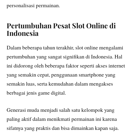
personalisasi permainan.
Pertumbuhan Pesat Slot Online di
Indonesia
Dalam beberapa tahun terakhir, slot online mengalami
pertumbuhan yang sangat signifikan di Indonesia. Hal
ini didorong oleh beberapa faktor seperti akses internet
yang semakin cepat, penggunaan smartphone yang
semakin luas, serta kemudahan dalam mengakses
berbagai jenis game digital.
Generasi muda menjadi salah satu kelompok yang
paling aktif dalam menikmati permainan ini karena
sifatnya yang praktis dan bisa dimainkan kapan saja.