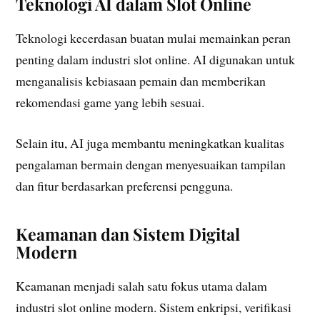
Teknologi AI dalam Slot Online
Teknologi kecerdasan buatan mulai memainkan peran
penting dalam industri slot online. AI digunakan untuk
menganalisis kebiasaan pemain dan memberikan
rekomendasi game yang lebih sesuai.
Selain itu, AI juga membantu meningkatkan kualitas
pengalaman bermain dengan menyesuaikan tampilan
dan fitur berdasarkan preferensi pengguna.
Keamanan dan Sistem Digital
Modern
Keamanan menjadi salah satu fokus utama dalam
industri slot online modern. Sistem enkripsi, verifikasi