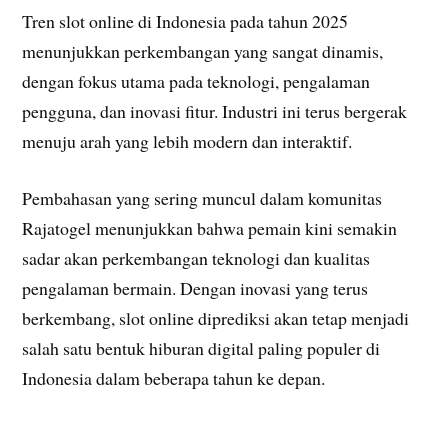
Tren slot online di Indonesia pada tahun 2025
menunjukkan perkembangan yang sangat dinamis,
dengan fokus utama pada teknologi, pengalaman
pengguna, dan inovasi fitur. Industri ini terus bergerak
menuju arah yang lebih modern dan interaktif.
Pembahasan yang sering muncul dalam komunitas
Rajatogel menunjukkan bahwa pemain kini semakin
sadar akan perkembangan teknologi dan kualitas
pengalaman bermain. Dengan inovasi yang terus
berkembang, slot online diprediksi akan tetap menjadi
salah satu bentuk hiburan digital paling populer di
Indonesia dalam beberapa tahun ke depan.