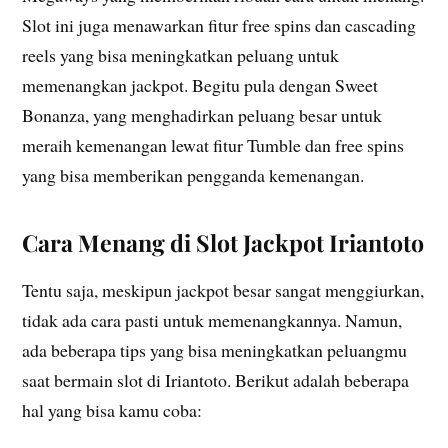
Slot ini juga menawarkan fitur free spins dan cascading
reels yang bisa meningkatkan peluang untuk
memenangkan jackpot. Begitu pula dengan Sweet
Bonanza, yang menghadirkan peluang besar untuk
meraih kemenangan lewat fitur Tumble dan free spins
yang bisa memberikan pengganda kemenangan.
Cara Menang di Slot Jackpot Iriantoto
Tentu saja, meskipun jackpot besar sangat menggiurkan,
tidak ada cara pasti untuk memenangkannya. Namun,
ada beberapa tips yang bisa meningkatkan peluangmu
saat bermain slot di Iriantoto. Berikut adalah beberapa
hal yang bisa kamu coba: