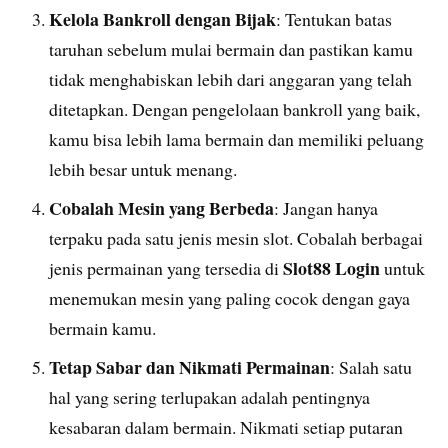
Kelola Bankroll dengan Bijak
: Tentukan batas
taruhan sebelum mulai bermain dan pastikan kamu
tidak menghabiskan lebih dari anggaran yang telah
ditetapkan. Dengan pengelolaan bankroll yang baik,
kamu bisa lebih lama bermain dan memiliki peluang
lebih besar untuk menang.
Cobalah Mesin yang Berbeda
: Jangan hanya
terpaku pada satu jenis mesin slot. Cobalah berbagai
Slot88 Login
jenis permainan yang tersedia di
untuk
menemukan mesin yang paling cocok dengan gaya
bermain kamu.
Tetap Sabar dan Nikmati Permainan
: Salah satu
hal yang sering terlupakan adalah pentingnya
kesabaran dalam bermain. Nikmati setiap putaran