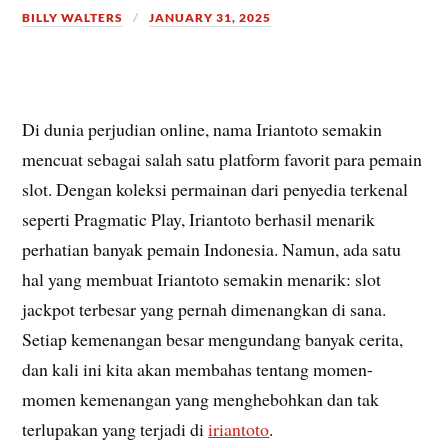
BILLY WALTERS
JANUARY 31, 2025
Di dunia perjudian online, nama Iriantoto semakin
mencuat sebagai salah satu platform favorit para pemain
slot. Dengan koleksi permainan dari penyedia terkenal
seperti Pragmatic Play, Iriantoto berhasil menarik
perhatian banyak pemain Indonesia. Namun, ada satu
hal yang membuat Iriantoto semakin menarik: slot
jackpot terbesar yang pernah dimenangkan di sana.
Setiap kemenangan besar mengundang banyak cerita,
dan kali ini kita akan membahas tentang momen-
momen kemenangan yang menghebohkan dan tak
terlupakan yang terjadi di
iriantoto
.