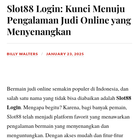
Slot88 Login: Kunci Menuju
Pengalaman Judi Online yang
Menyenangkan
BILLY WALTERS
JANUARY 23, 2025
Bermain judi online semakin populer di Indonesia, dan
Slot88
salah satu nama yang tidak bisa diabaikan adalah
Login
. Mengapa begitu? Karena, bagi banyak pemain,
Slot88 telah menjadi platform favorit yang menawarkan
pengalaman bermain yang menyenangkan dan
menguntungkan. Dengan akses mudah dan fitur-fitur