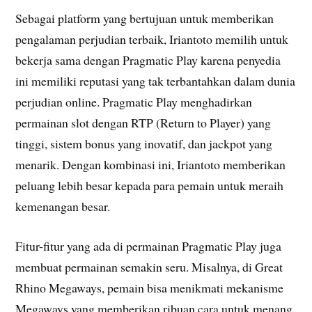
Sebagai platform yang bertujuan untuk memberikan
pengalaman perjudian terbaik, Iriantoto memilih untuk
bekerja sama dengan Pragmatic Play karena penyedia
ini memiliki reputasi yang tak terbantahkan dalam dunia
perjudian online. Pragmatic Play menghadirkan
permainan slot dengan RTP (Return to Player) yang
tinggi, sistem bonus yang inovatif, dan jackpot yang
menarik. Dengan kombinasi ini, Iriantoto memberikan
peluang lebih besar kepada para pemain untuk meraih
kemenangan besar.
Fitur-fitur yang ada di permainan Pragmatic Play juga
membuat permainan semakin seru. Misalnya, di Great
Rhino Megaways, pemain bisa menikmati mekanisme
Megaways yang memberikan ribuan cara untuk menang.