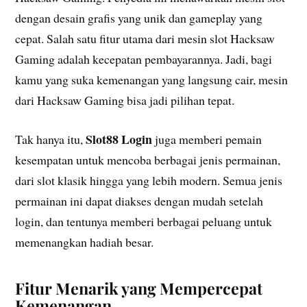
dengan desain grafis yang unik dan gameplay yang
cepat. Salah satu fitur utama dari mesin slot Hacksaw
Gaming adalah kecepatan pembayarannya. Jadi, bagi
kamu yang suka kemenangan yang langsung cair, mesin
dari Hacksaw Gaming bisa jadi pilihan tepat.
Slot88 Login
Tak hanya itu,
juga memberi pemain
kesempatan untuk mencoba berbagai jenis permainan,
dari slot klasik hingga yang lebih modern. Semua jenis
permainan ini dapat diakses dengan mudah setelah
login, dan tentunya memberi berbagai peluang untuk
memenangkan hadiah besar.
Fitur Menarik yang Mempercepat
Kemenangan