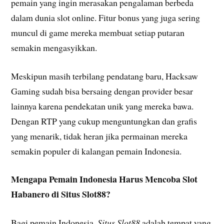
pemain yang ingin merasakan pengalaman berbeda
dalam dunia slot online. Fitur bonus yang juga sering
muncul di game mereka membuat setiap putaran
semakin mengasyikkan.
Meskipun masih terbilang pendatang baru, Hacksaw
Gaming sudah bisa bersaing dengan provider besar
lainnya karena pendekatan unik yang mereka bawa.
Dengan RTP yang cukup menguntungkan dan grafis
yang menarik, tidak heran jika permainan mereka
semakin populer di kalangan pemain Indonesia.
Mengapa Pemain Indonesia Harus Mencoba Slot
Habanero di Situs Slot88?
Bagi pemain Indonesia,
Situs Slot88
adalah tempat yang