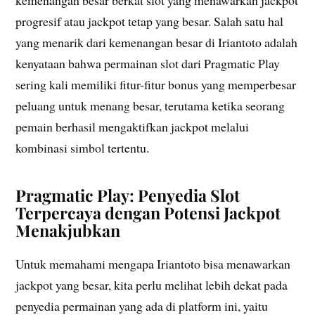
progresif atau jackpot tetap yang besar. Salah satu hal
yang menarik dari kemenangan besar di Iriantoto adalah
kenyataan bahwa permainan slot dari Pragmatic Play
sering kali memiliki fitur-fitur bonus yang memperbesar
peluang untuk menang besar, terutama ketika seorang
pemain berhasil mengaktifkan jackpot melalui
kombinasi simbol tertentu.
Pragmatic Play: Penyedia Slot
Terpercaya dengan Potensi Jackpot
Menakjubkan
Untuk memahami mengapa Iriantoto bisa menawarkan
jackpot yang besar, kita perlu melihat lebih dekat pada
penyedia permainan yang ada di platform ini, yaitu