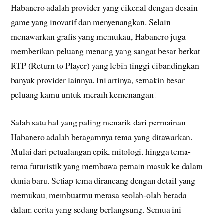
Habanero adalah provider yang dikenal dengan desain
game yang inovatif dan menyenangkan. Selain
menawarkan grafis yang memukau, Habanero juga
memberikan peluang menang yang sangat besar berkat
RTP (Return to Player) yang lebih tinggi dibandingkan
banyak provider lainnya. Ini artinya, semakin besar
peluang kamu untuk meraih kemenangan!
Salah satu hal yang paling menarik dari permainan
Habanero adalah beragamnya tema yang ditawarkan.
Mulai dari petualangan epik, mitologi, hingga tema-
tema futuristik yang membawa pemain masuk ke dalam
dunia baru. Setiap tema dirancang dengan detail yang
memukau, membuatmu merasa seolah-olah berada
dalam cerita yang sedang berlangsung. Semua ini