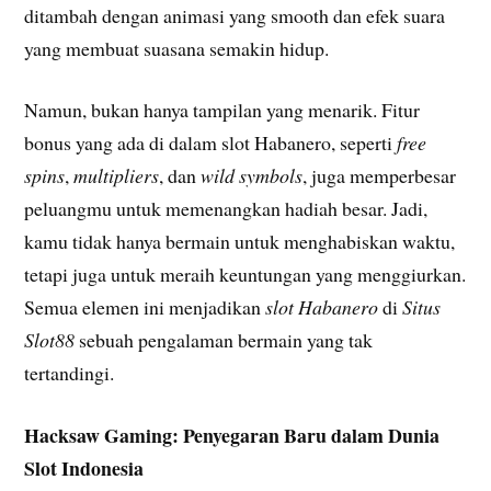
ditambah dengan animasi yang smooth dan efek suara
yang membuat suasana semakin hidup.
Namun, bukan hanya tampilan yang menarik. Fitur
bonus yang ada di dalam slot Habanero, seperti
free
spins
,
multipliers
, dan
wild symbols
, juga memperbesar
peluangmu untuk memenangkan hadiah besar. Jadi,
kamu tidak hanya bermain untuk menghabiskan waktu,
tetapi juga untuk meraih keuntungan yang menggiurkan.
Semua elemen ini menjadikan
slot Habanero
di
Situs
Slot88
sebuah pengalaman bermain yang tak
tertandingi.
Hacksaw Gaming: Penyegaran Baru dalam Dunia
Slot Indonesia