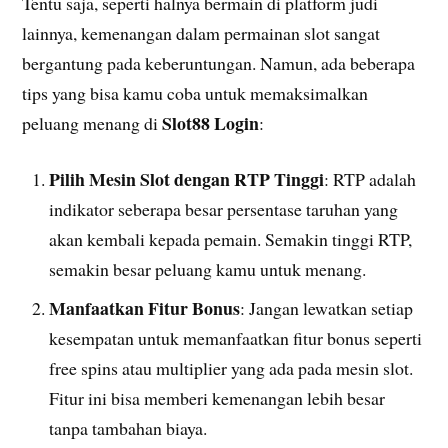
Tentu saja, seperti halnya bermain di platform judi
lainnya, kemenangan dalam permainan slot sangat
bergantung pada keberuntungan. Namun, ada beberapa
tips yang bisa kamu coba untuk memaksimalkan
Slot88 Login
peluang menang di
:
Pilih Mesin Slot dengan RTP Tinggi
: RTP adalah
indikator seberapa besar persentase taruhan yang
akan kembali kepada pemain. Semakin tinggi RTP,
semakin besar peluang kamu untuk menang.
Manfaatkan Fitur Bonus
: Jangan lewatkan setiap
kesempatan untuk memanfaatkan fitur bonus seperti
free spins atau multiplier yang ada pada mesin slot.
Fitur ini bisa memberi kemenangan lebih besar
tanpa tambahan biaya.