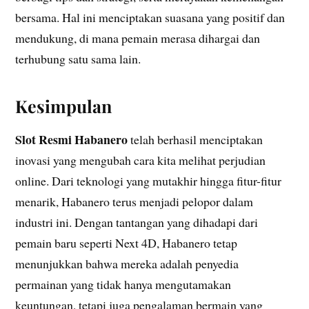
bersama. Hal ini menciptakan suasana yang positif dan
mendukung, di mana pemain merasa dihargai dan
terhubung satu sama lain.
Kesimpulan
Slot Resmi Habanero
telah berhasil menciptakan
inovasi yang mengubah cara kita melihat perjudian
online. Dari teknologi yang mutakhir hingga fitur-fitur
menarik, Habanero terus menjadi pelopor dalam
industri ini. Dengan tantangan yang dihadapi dari
pemain baru seperti Next 4D, Habanero tetap
menunjukkan bahwa mereka adalah penyedia
permainan yang tidak hanya mengutamakan
keuntungan, tetapi juga pengalaman bermain yang