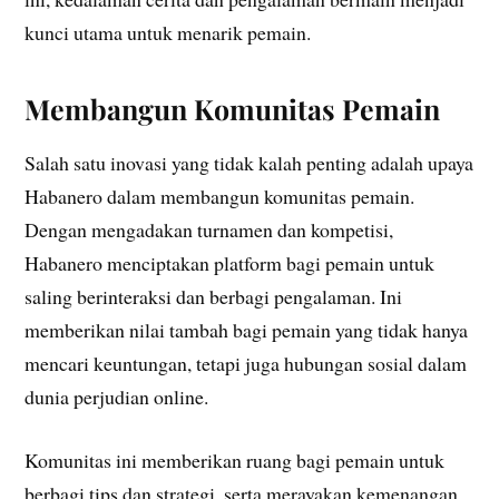
kunci utama untuk menarik pemain.
Membangun Komunitas Pemain
Salah satu inovasi yang tidak kalah penting adalah upaya
Habanero dalam membangun komunitas pemain.
Dengan mengadakan turnamen dan kompetisi,
Habanero menciptakan platform bagi pemain untuk
saling berinteraksi dan berbagi pengalaman. Ini
memberikan nilai tambah bagi pemain yang tidak hanya
mencari keuntungan, tetapi juga hubungan sosial dalam
dunia perjudian online.
Komunitas ini memberikan ruang bagi pemain untuk
berbagi tips dan strategi, serta merayakan kemenangan