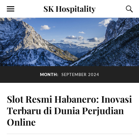
SK Hospitality
MONTH:
SEPTEMBER 2024
Slot Resmi Habanero: Inovasi
Terbaru di Dunia Perjudian
Online