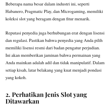
Beberapa nama besar dalam industri ini, seperti
Habanero, Pragmatic Play, dan Microgaming, memiliki
koleksi slot yang beragam dengan fitur menarik.
Reputasi penyedia juga berhubungan erat dengan lisensi
dan regulasi. Pastikan bahwa penyedia yang Anda pilih
memiliki lisensi resmi dari badan pengatur perjudian.
Ini akan memberikan jaminan bahwa permainan yang
Anda mainkan adalah adil dan tidak manipulatif. Dalam
setiap kisah, latar belakang yang kuat menjadi pondasi
yang kokoh.
2. Perhatikan Jenis Slot yang
Ditawarkan