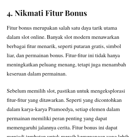
4. Nikmati Fitur Bonus
Fitur bonus merupakan salah satu daya tarik utama
dalam slot online. Banyak slot modern menawarkan
berbagai fitur menarik, seperti putaran gratis, simbol
liar, dan permainan bonus. Fitur-fitur ini tidak hanya
meningkatkan peluang menang, tetapi juga menambah
keseruan dalam permainan.
Sebelum memilih slot, pastikan untuk mengeksplorasi
fitur-fitur yang ditawarkan. Seperti yang dicontohkan
dalam karya-karya Pramoedya, setiap elemen dalam
permainan memiliki peran penting yang dapat
memengaruhi jalannya cerita. Fitur bonus ini dapat
menjadi jembatan untuk meraih kemenangan yang lebih