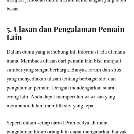
besar.
5. Ulasan dan Pengalaman Pemain
Lain
Dalam dunia yang terhubung ini, informasi ada di mana-
mana. Membaca ulasan dari pemain lain bisa menjadi
sumber yang sangat berharga. Banyak forum dan situs
yang menyediakan ulasan tentang berbagai slot dan
pengalaman pemain. Dengan mendengarkan suara
orang lain, Anda dapat memperoleh wawasan yang
membantu dalam memilih slot yang tepat.
Seperti dalam setiap narasi Pramoedya, di mana
pengalaman hidup orang lain dapat mengajarkan banyak