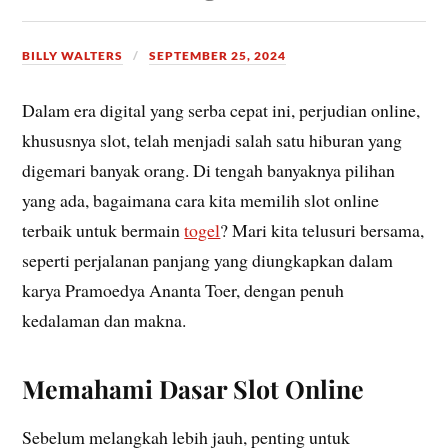
BILLY WALTERS
SEPTEMBER 25, 2024
Dalam era digital yang serba cepat ini, perjudian online,
khususnya slot, telah menjadi salah satu hiburan yang
digemari banyak orang. Di tengah banyaknya pilihan
yang ada, bagaimana cara kita memilih slot online
terbaik untuk bermain
togel
? Mari kita telusuri bersama,
seperti perjalanan panjang yang diungkapkan dalam
karya Pramoedya Ananta Toer, dengan penuh
kedalaman dan makna.
Memahami Dasar Slot Online
Sebelum melangkah lebih jauh, penting untuk