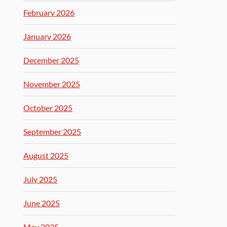
February 2026
January 2026
December 2025
November 2025
October 2025
September 2025
August 2025
July 2025
June 2025
May 2025