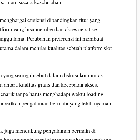
bermain secara keseluruhan.
menghargai efisiensi dibandingkan fitur yang
atform yang bisa memberikan akses cepat ke
unggu lama. Perubahan preferensi ini membuat
 utama dalam menilai kualitas sebuah platform slot
m yang sering disebut dalam diskusi komunitas
ntara kualitas grafis dan kecepatan akses.
menarik tanpa harus menghadapi waktu loading
mberikan pengalaman bermain yang lebih nyaman
baik juga mendukung pengalaman bermain di
n besar pemain saat ini menggunakan smartphone,