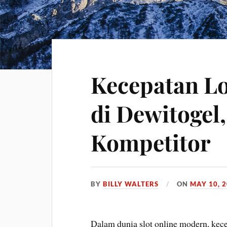
Kecepatan L
di Dewitogel,
Kompetitor
BY
BILLY WALTERS
ON
MAY 10, 
Dalam dunia slot online modern, kece