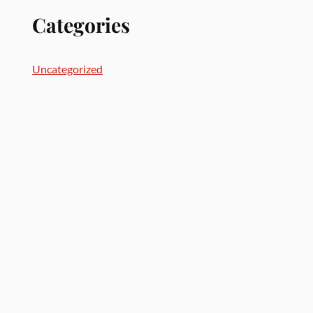
Categories
Uncategorized