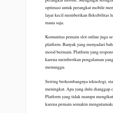
optimasi untuk perangkat mobile men
layar kecil memberikan fleksibilitas 
mana saja.
Komunitas pemain slot online juga s
platform. Banyak yang menyadari ba
mood bermain. Platform yang responsi
karena memberikan pengalaman yang 
menunggu.
Seiring berkembangnya teknologi, stan
meningkat. Apa yang dulu dianggap c
Platform yang tidak mampu mengikuti
karena pemain semakin mengutamakan