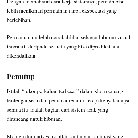
Dengan memahami cara kerja sistemnya, pemain bisa
lebih menikmati permainan tanpa ekspektasi yang
berlebihan.
Permainan ini lebih cocok dilihat sebagai hiburan visual
interaktif daripada sesuatu yang bisa diprediksi atau
dikendalikan.
Penutup
Istilah “rekor perkalian terbesar” dalam slot memang
terdengar seru dan penuh adrenalin, tetapi kenyataannya
semua itu adalah bagian dari sistem acak yang
dirancang untuk hiburan.
Momen dramatis yang bikin jantungan, animasi yang