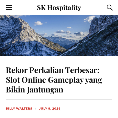
SK Hospitality
Rekor Perkalian Terbesar:
Slot Online Gameplay yang
Bikin Jantungan
BILLY WALTERS
JULY 8, 2026