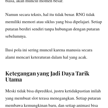
biasa, akan muncul momen besar.
Namun secara teknis, hal itu tidak benar. RNG tidak
memiliki memori atau siklus yang bisa dipelajari. Setiap
putaran berdiri sendiri tanpa hubungan dengan putaran
sebelumnya.
Ilusi pola ini sering muncul karena manusia secara
alami mencari keteraturan dalam hal yang acak.
Ketegangan yang Jadi Daya Tarik
Utama
Meski tidak bisa diprediksi, justru ketidakpastian inilah
yang membuat slot terasa menegangkan. Setiap putaran
membawa kemungkinan baru, dan setiap animasi bisa