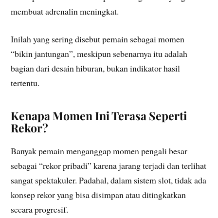
membuat adrenalin meningkat.
Inilah yang sering disebut pemain sebagai momen
“bikin jantungan”, meskipun sebenarnya itu adalah
bagian dari desain hiburan, bukan indikator hasil
tertentu.
Kenapa Momen Ini Terasa Seperti
Rekor?
Banyak pemain menganggap momen pengali besar
sebagai “rekor pribadi” karena jarang terjadi dan terlihat
sangat spektakuler. Padahal, dalam sistem slot, tidak ada
konsep rekor yang bisa disimpan atau ditingkatkan
secara progresif.