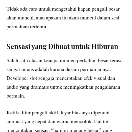
Tidak ada cara untuk mengetahui kapan pengali besar
akan muncul, atau apakah itu akan muncul dalam sesi
permainan tertentu.
Sensasi yang Dibuat untuk Hiburan
Salah satu alasan kenapa momen perkalian besar terasa
sangat intens adalah karena desain permainannya.
Developer slot sengaja menciptakan efek visual dan
audio yang dramatis untuk meningkatkan pengalaman
bermain.
Ketika fitur pengali aktif, layar biasanya dipenuhi
animasi yang cepat dan warna mencolok. Hal ini
menciptakan sensasi “hampir menang besar” yang