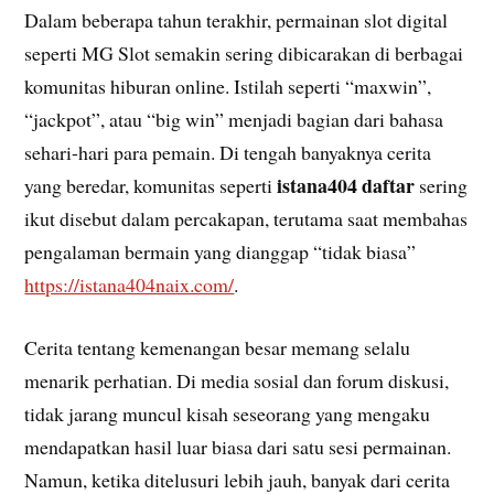
Dalam beberapa tahun terakhir, permainan slot digital
seperti MG Slot semakin sering dibicarakan di berbagai
komunitas hiburan online. Istilah seperti “maxwin”,
“jackpot”, atau “big win” menjadi bagian dari bahasa
sehari-hari para pemain. Di tengah banyaknya cerita
istana404 daftar
yang beredar, komunitas seperti
sering
ikut disebut dalam percakapan, terutama saat membahas
pengalaman bermain yang dianggap “tidak biasa”
https://istana404naix.com/
.
Cerita tentang kemenangan besar memang selalu
menarik perhatian. Di media sosial dan forum diskusi,
tidak jarang muncul kisah seseorang yang mengaku
mendapatkan hasil luar biasa dari satu sesi permainan.
Namun, ketika ditelusuri lebih jauh, banyak dari cerita