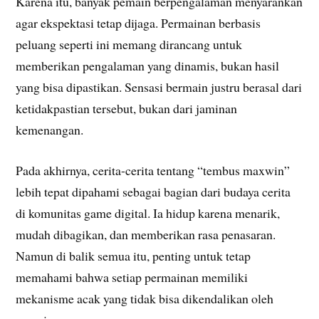
Karena itu, banyak pemain berpengalaman menyarankan
agar ekspektasi tetap dijaga. Permainan berbasis
peluang seperti ini memang dirancang untuk
memberikan pengalaman yang dinamis, bukan hasil
yang bisa dipastikan. Sensasi bermain justru berasal dari
ketidakpastian tersebut, bukan dari jaminan
kemenangan.
Pada akhirnya, cerita-cerita tentang “tembus maxwin”
lebih tepat dipahami sebagai bagian dari budaya cerita
di komunitas game digital. Ia hidup karena menarik,
mudah dibagikan, dan memberikan rasa penasaran.
Namun di balik semua itu, penting untuk tetap
memahami bahwa setiap permainan memiliki
mekanisme acak yang tidak bisa dikendalikan oleh