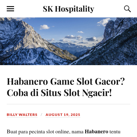
SK Hospitality
Habanero Game Slot Gacor?
Coba di Situs Slot Ngacir!
BILLY WALTERS
AUGUST 19, 2025
Habanero
Buat para pecinta slot online, nama
tentu