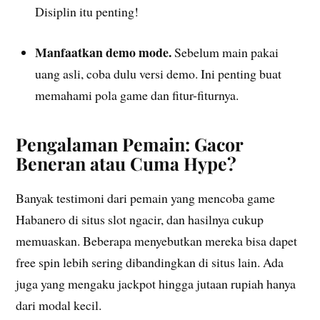
Disiplin itu penting!
Manfaatkan demo mode.
Sebelum main pakai
uang asli, coba dulu versi demo. Ini penting buat
memahami pola game dan fitur-fiturnya.
Pengalaman Pemain: Gacor
Beneran atau Cuma Hype?
Banyak testimoni dari pemain yang mencoba game
Habanero di situs slot ngacir, dan hasilnya cukup
memuaskan. Beberapa menyebutkan mereka bisa dapet
free spin lebih sering dibandingkan di situs lain. Ada
juga yang mengaku jackpot hingga jutaan rupiah hanya
dari modal kecil.