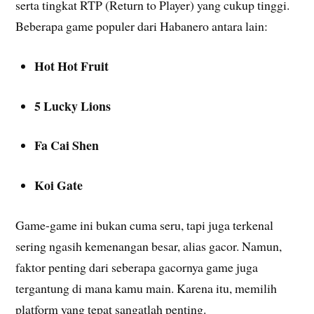
serta tingkat RTP (Return to Player) yang cukup tinggi.
Beberapa game populer dari Habanero antara lain:
Hot Hot Fruit
5 Lucky Lions
Fa Cai Shen
Koi Gate
Game-game ini bukan cuma seru, tapi juga terkenal
sering ngasih kemenangan besar, alias gacor. Namun,
faktor penting dari seberapa gacornya game juga
tergantung di mana kamu main. Karena itu, memilih
platform yang tepat sangatlah penting.