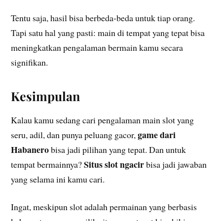
Tentu saja, hasil bisa berbeda-beda untuk tiap orang.
Tapi satu hal yang pasti: main di tempat yang tepat bisa
meningkatkan pengalaman bermain kamu secara
signifikan.
Kesimpulan
Kalau kamu sedang cari pengalaman main slot yang
game dari
seru, adil, dan punya peluang gacor,
Habanero
bisa jadi pilihan yang tepat. Dan untuk
Situs slot ngacir
tempat bermainnya?
bisa jadi jawaban
yang selama ini kamu cari.
Ingat, meskipun slot adalah permainan yang berbasis