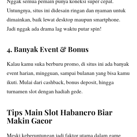
Nggak semua pemain punya koneksi super cepat.
Untungnya, situs ini didesain ringan dan nyaman untuk
dimainkan, baik lewat desktop maupun smartphone.
Jadi nggak ada drama lag waktu putar spin!
4. Banyak Event & Bonus
Kalau kamu suka berburu promo, di situs ini ada banyak
event harian, mingguan, sampai bulanan yang bisa kamu
ikuti. Mulai dari cashback, bonus deposit, hingga
turnamen slot dengan hadiah gede.
Tips Main Slot Habanero Biar
Makin Gacor
Meski keberuntungan jadi faktor utama dalam game