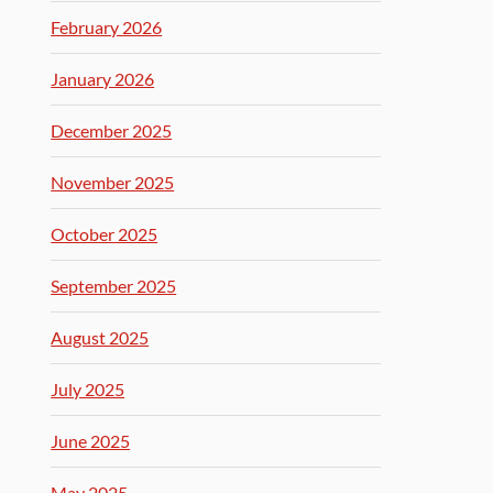
February 2026
January 2026
December 2025
November 2025
October 2025
September 2025
August 2025
July 2025
June 2025
May 2025