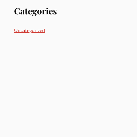
Categories
Uncategorized