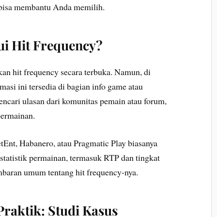
y bisa membantu Anda memilih.
i Hit Frequency?
an hit frequency secara terbuka. Namun, di
rmasi ini tersedia di bagian info game atau
mencari ulasan dari komunitas pemain atau forum,
permainan.
etEnt, Habanero, atau Pragmatic Play biasanya
statistik permainan, termasuk RTP dan tingkat
ambaran umum tentang hit frequency-nya.
raktik: Studi Kasus