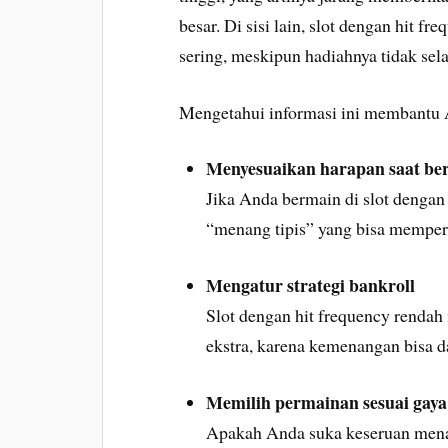
besar. Di sisi lain, slot dengan hit 
sering, meskipun hadiahnya tidak sela
Mengetahui informasi ini membantu
Menyesuaikan harapan saat be
Jika Anda bermain di slot dengan 
“menang tipis” yang bisa memper
Mengatur strategi bankroll
Slot dengan hit frequency renda
ekstra, karena kemenangan bisa da
Memilih permainan sesuai gay
Apakah Anda suka keseruan menan