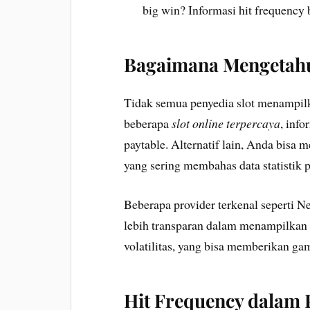
big win? Informasi hit frequenc
Bagaimana Mengetahu
Tidak semua penyedia slot menampilk
beberapa
slot online terpercaya
, info
paytable. Alternatif lain, Anda bisa 
yang sering membahas data statistik 
Beberapa provider terkenal seperti N
lebih transparan dalam menampilkan 
volatilitas, yang bisa memberikan g
Hit Frequency dalam P