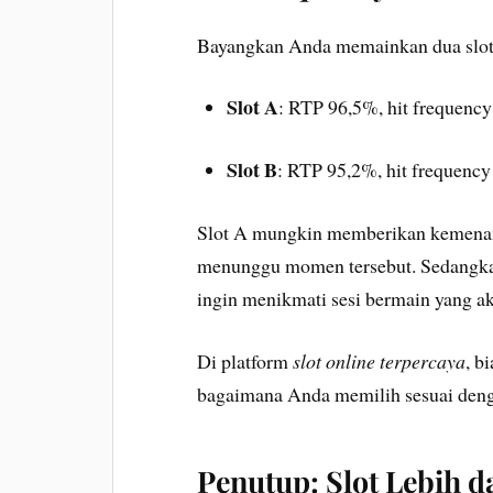
Bayangkan Anda memainkan dua slot
Slot A
: RTP 96,5%, hit frequenc
Slot B
: RTP 95,2%, hit frequenc
Slot A mungkin memberikan kemenang
menunggu momen tersebut. Sedangkan
ingin menikmati sesi bermain yang akt
Di platform
slot online terpercaya
, b
bagaimana Anda memilih sesuai dengan
Penutup: Slot Lebih 