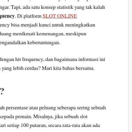
gar. Tapi, ada satu konsep statistik yang tak kalah
equency
. Di platform
SLOT ONLINE
ency bisa menjadi kunci untuk meningkatkan
peluang menikmati kemenangan, meskipun
mengandalkan keberuntungan.
engan hit frequency, dan bagaimana informasi ini
ang lebih cerdas? Mari kita bahas bersama.
y?
ah persentase atau peluang seberapa sering sebuah
pada pemain. Misalnya, jika sebuah slot
ri setiap 100 putaran, secara rata-rata akan ada