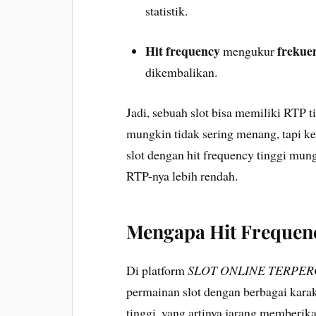
statistik.
Hit frequency
frekue
mengukur
dikembalikan.
Jadi, sebuah slot bisa memiliki RTP t
mungkin tidak sering menang, tapi ke
slot dengan hit frequency tinggi mu
RTP-nya lebih rendah.
Mengapa Hit Frequen
Di platform
SLOT ONLINE TERPE
permainan slot dengan berbagai karakt
tinggi, yang artinya jarang memberik