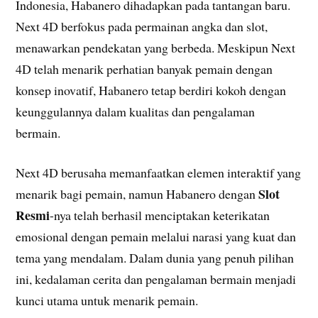
Indonesia, Habanero dihadapkan pada tantangan baru.
Next 4D berfokus pada permainan angka dan slot,
menawarkan pendekatan yang berbeda. Meskipun Next
4D telah menarik perhatian banyak pemain dengan
konsep inovatif, Habanero tetap berdiri kokoh dengan
keunggulannya dalam kualitas dan pengalaman
bermain.
Next 4D berusaha memanfaatkan elemen interaktif yang
Slot
menarik bagi pemain, namun Habanero dengan
Resmi
-nya telah berhasil menciptakan keterikatan
emosional dengan pemain melalui narasi yang kuat dan
tema yang mendalam. Dalam dunia yang penuh pilihan
ini, kedalaman cerita dan pengalaman bermain menjadi
kunci utama untuk menarik pemain.