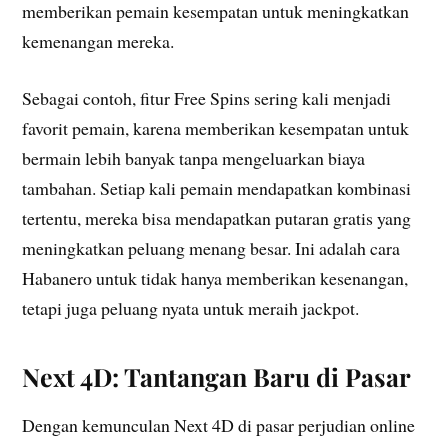
memberikan pemain kesempatan untuk meningkatkan
kemenangan mereka.
Sebagai contoh, fitur Free Spins sering kali menjadi
favorit pemain, karena memberikan kesempatan untuk
bermain lebih banyak tanpa mengeluarkan biaya
tambahan. Setiap kali pemain mendapatkan kombinasi
tertentu, mereka bisa mendapatkan putaran gratis yang
meningkatkan peluang menang besar. Ini adalah cara
Habanero untuk tidak hanya memberikan kesenangan,
tetapi juga peluang nyata untuk meraih jackpot.
Next 4D: Tantangan Baru di Pasar
Dengan kemunculan Next 4D di pasar perjudian online