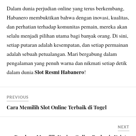
Dalam dunia perjudian online yang terus berkembang,
Habanero membuktikan bahwa dengan inovasi, kualitas,
dan perhatian terhadap komunitas pemain, mereka akan
selalu menjadi pilihan utama bagi banyak orang. Di sini,
setiap putaran adalah kesempatan, dan setiap permainan
adalah sebuah petualangan. Mari bergabung dalam
pengalaman yang penuh warna dan nikmati setiap detik
Slot Resmi Habanero
dalam dunia
!
PREVIOUS
Cara Memilih Slot Online Terbaik di Togel
NEXT