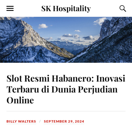
SK Hospitality
Slot Resmi Habanero: Inovasi
Terbaru di Dunia Perjudian
Online
BILLY WALTERS
SEPTEMBER 29, 2024