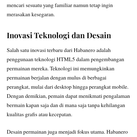
mencari sesuatu yang familiar namun tetap ingin
merasakan kesegaran.
Inovasi Teknologi dan Desain
Salah satu inovasi terbaru dari Habanero adalah
penggunaan teknologi HTML5 dalam pengembangan
permainan mereka. Teknologi ini memungkinkan
permainan berjalan dengan mulus di berbagai
perangkat, mulai dari desktop hingga perangkat mobile.
Dengan demikian, pemain dapat menikmati pengalaman
bermain kapan saja dan di mana saja tanpa kehilangan
kualitas grafis atau kecepatan.
Desain permainan juga menjadi fokus utama. Habanero