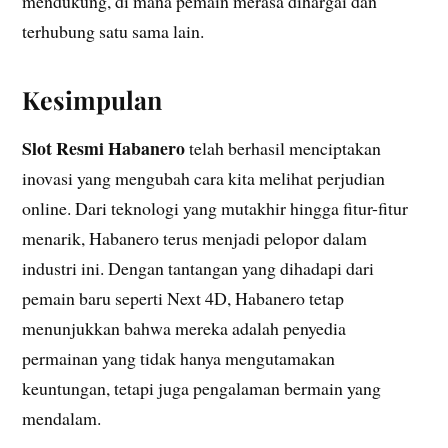
mendukung, di mana pemain merasa dihargai dan
terhubung satu sama lain.
Kesimpulan
Slot Resmi Habanero
telah berhasil menciptakan
inovasi yang mengubah cara kita melihat perjudian
online. Dari teknologi yang mutakhir hingga fitur-fitur
menarik, Habanero terus menjadi pelopor dalam
industri ini. Dengan tantangan yang dihadapi dari
pemain baru seperti Next 4D, Habanero tetap
menunjukkan bahwa mereka adalah penyedia
permainan yang tidak hanya mengutamakan
keuntungan, tetapi juga pengalaman bermain yang
mendalam.