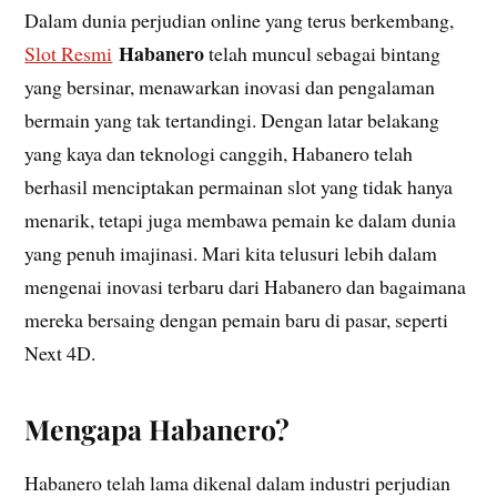
Dalam dunia perjudian online yang terus berkembang,
Habanero
Slot Resmi
telah muncul sebagai bintang
yang bersinar, menawarkan inovasi dan pengalaman
bermain yang tak tertandingi. Dengan latar belakang
yang kaya dan teknologi canggih, Habanero telah
berhasil menciptakan permainan slot yang tidak hanya
menarik, tetapi juga membawa pemain ke dalam dunia
yang penuh imajinasi. Mari kita telusuri lebih dalam
mengenai inovasi terbaru dari Habanero dan bagaimana
mereka bersaing dengan pemain baru di pasar, seperti
Next 4D.
Mengapa Habanero?
Habanero telah lama dikenal dalam industri perjudian