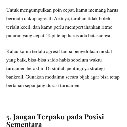
Untuk mengumpulkan poin cepat, kamu memang harus
bermain cukup agresif. Artinya, taruhan tidak boleh
terlalu kecil, dan kamu perlu mempertahankan ritme
putaran yang cepat. Tapi tetap harus ada batasannya.
Kalau kamu terlalu agresif tanpa pengelolaan modal
yang baik, bisa-bisa saldo habis sebelum waktu
turnamen berakhir. Di sinilah pentingnya strategi
bankroll. Gunakan modalmu secara bijak agar bisa tetap
bertahan sepanjang durasi turnamen.
5. Jangan Terpaku pada Posisi
Sementara