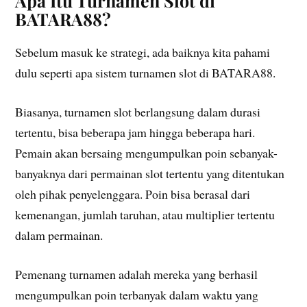
Apa Itu Turnamen Slot di
BATARA88?
Sebelum masuk ke strategi, ada baiknya kita pahami
dulu seperti apa sistem turnamen slot di BATARA88.
Biasanya, turnamen slot berlangsung dalam durasi
tertentu, bisa beberapa jam hingga beberapa hari.
Pemain akan bersaing mengumpulkan poin sebanyak-
banyaknya dari permainan slot tertentu yang ditentukan
oleh pihak penyelenggara. Poin bisa berasal dari
kemenangan, jumlah taruhan, atau multiplier tertentu
dalam permainan.
Pemenang turnamen adalah mereka yang berhasil
mengumpulkan poin terbanyak dalam waktu yang