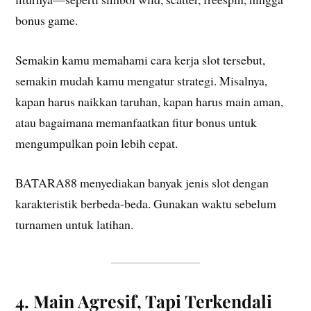
bonus game.
Semakin kamu memahami cara kerja slot tersebut,
semakin mudah kamu mengatur strategi. Misalnya,
kapan harus naikkan taruhan, kapan harus main aman,
atau bagaimana memanfaatkan fitur bonus untuk
mengumpulkan poin lebih cepat.
BATARA88 menyediakan banyak jenis slot dengan
karakteristik berbeda-beda. Gunakan waktu sebelum
turnamen untuk latihan.
4. Main Agresif, Tapi Terkendali