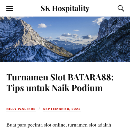
SK Hospitality
Turnamen Slot BATARA88:
Tips untuk Naik Podium
BILLY WALTERS
SEPTEMBER 8, 2025
Buat para pecinta slot online, turnamen slot adalah