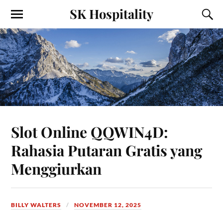
SK Hospitality
Slot Online QQWIN4D:
Rahasia Putaran Gratis yang
Menggiurkan
BILLY WALTERS
NOVEMBER 12, 2025