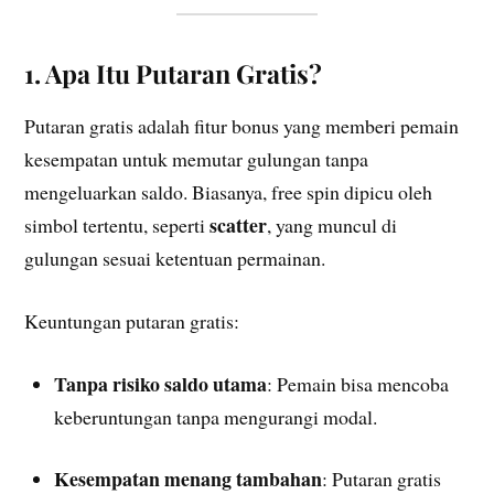
1. Apa Itu Putaran Gratis?
Putaran gratis adalah fitur bonus yang memberi pemain
kesempatan untuk memutar gulungan tanpa
mengeluarkan saldo. Biasanya, free spin dipicu oleh
scatter
simbol tertentu, seperti
, yang muncul di
gulungan sesuai ketentuan permainan.
Keuntungan putaran gratis:
Tanpa risiko saldo utama
: Pemain bisa mencoba
keberuntungan tanpa mengurangi modal.
Kesempatan menang tambahan
: Putaran gratis