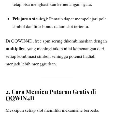
tetap bisa menghasilkan kemenangan nyata.
Pelajaran strategi
: Pemain dapat mempelajari pola
simbol dan fitur bonus dalam slot tertentu.
Di QQWIN4D, free spin sering dikombinasikan dengan
multiplier
, yang meningkatkan nilai kemenangan dari
setiap kombinasi simbol, sehingga potensi hadiah
menjadi lebih menggiurkan.
2. Cara Memicu Putaran Gratis di
QQWIN4D
Meskipun setiap slot memiliki mekanisme berbeda,