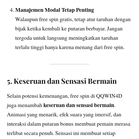
Manajemen Modal Tetap Penting
Walaupun free spin gratis, tetap atur taruhan dengan
bijak ketika kembali ke putaran berbayar. Jangan
tergoda untuk langsung meningkatkan taruhan
terlalu tinggi hanya karena menang dari free spin.
5. Keseruan dan Sensasi Bermain
Selain potensi kemenangan, free spin di QQWIN4D
keseruan dan sensasi bermain
juga menambah
.
Animasi yang menarik, efek suara yang imersif, dan
interaksi dalam putaran bonus membuat pemain merasa
terlibat secara penuh. Sensasi ini membuat setiap