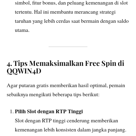
simbol, fitur bonus, dan peluang kemenangan di slot
tertentu. Hal ini membantu merancang strategi
taruhan yang lebih cerdas saat bermain dengan saldo
utama.
4. Tips Memaksimalkan Free Spin di
QQWIN4D
Agar putaran gratis memberikan hasil optimal, pemain
sebaiknya mengikuti beberapa tips berikut:
Pilih Slot dengan RTP Tinggi
Slot dengan RTP tinggi cenderung memberikan
kemenangan lebih konsisten dalam jangka panjang.