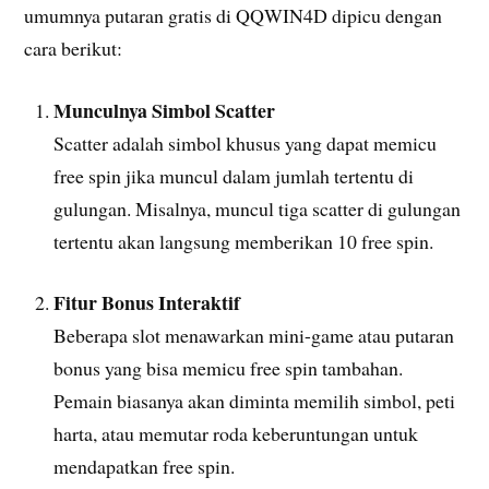
umumnya putaran gratis di QQWIN4D dipicu dengan
cara berikut:
Munculnya Simbol Scatter
Scatter adalah simbol khusus yang dapat memicu
free spin jika muncul dalam jumlah tertentu di
gulungan. Misalnya, muncul tiga scatter di gulungan
tertentu akan langsung memberikan 10 free spin.
Fitur Bonus Interaktif
Beberapa slot menawarkan mini-game atau putaran
bonus yang bisa memicu free spin tambahan.
Pemain biasanya akan diminta memilih simbol, peti
harta, atau memutar roda keberuntungan untuk
mendapatkan free spin.