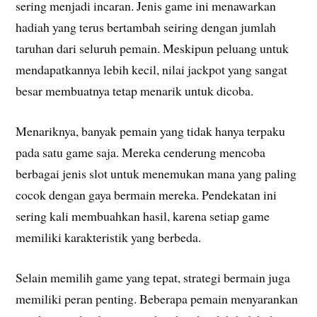
sering menjadi incaran. Jenis game ini menawarkan
hadiah yang terus bertambah seiring dengan jumlah
taruhan dari seluruh pemain. Meskipun peluang untuk
mendapatkannya lebih kecil, nilai jackpot yang sangat
besar membuatnya tetap menarik untuk dicoba.
Menariknya, banyak pemain yang tidak hanya terpaku
pada satu game saja. Mereka cenderung mencoba
berbagai jenis slot untuk menemukan mana yang paling
cocok dengan gaya bermain mereka. Pendekatan ini
sering kali membuahkan hasil, karena setiap game
memiliki karakteristik yang berbeda.
Selain memilih game yang tepat, strategi bermain juga
memiliki peran penting. Beberapa pemain menyarankan