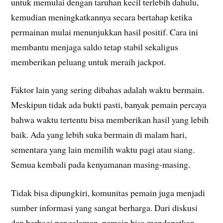
untuk memulai dengan taruhan kecil terlebih dahulu,
kemudian meningkatkannya secara bertahap ketika
permainan mulai menunjukkan hasil positif. Cara ini
membantu menjaga saldo tetap stabil sekaligus
memberikan peluang untuk meraih jackpot.
Faktor lain yang sering dibahas adalah waktu bermain.
Meskipun tidak ada bukti pasti, banyak pemain percaya
bahwa waktu tertentu bisa memberikan hasil yang lebih
baik. Ada yang lebih suka bermain di malam hari,
sementara yang lain memilih waktu pagi atau siang.
Semua kembali pada kenyamanan masing-masing.
Tidak bisa dipungkiri, komunitas pemain juga menjadi
sumber informasi yang sangat berharga. Dari diskusi
dan berbagi pengalaman, pemain bisa mendapatkan