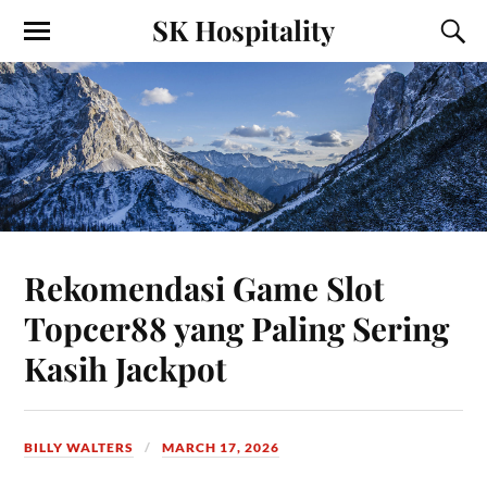
SK Hospitality
Rekomendasi Game Slot
Topcer88 yang Paling Sering
Kasih Jackpot
BILLY WALTERS
MARCH 17, 2026