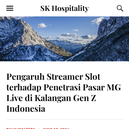
SK Hospitality
Pengaruh Streamer Slot
terhadap Penetrasi Pasar MG
Live di Kalangan Gen Z
Indonesia