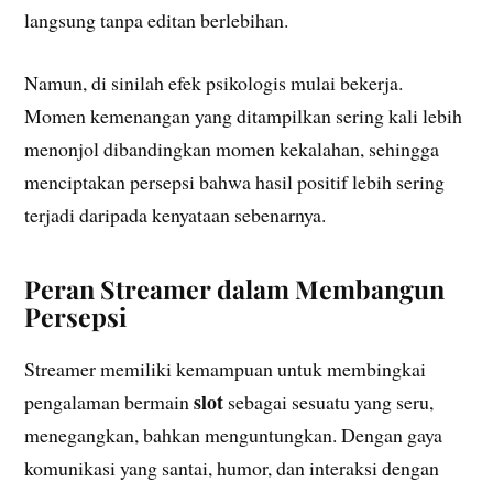
langsung tanpa editan berlebihan.
Namun, di sinilah efek psikologis mulai bekerja.
Momen kemenangan yang ditampilkan sering kali lebih
menonjol dibandingkan momen kekalahan, sehingga
menciptakan persepsi bahwa hasil positif lebih sering
terjadi daripada kenyataan sebenarnya.
Peran Streamer dalam Membangun
Persepsi
Streamer memiliki kemampuan untuk membingkai
slot
pengalaman bermain
sebagai sesuatu yang seru,
menegangkan, bahkan menguntungkan. Dengan gaya
komunikasi yang santai, humor, dan interaksi dengan