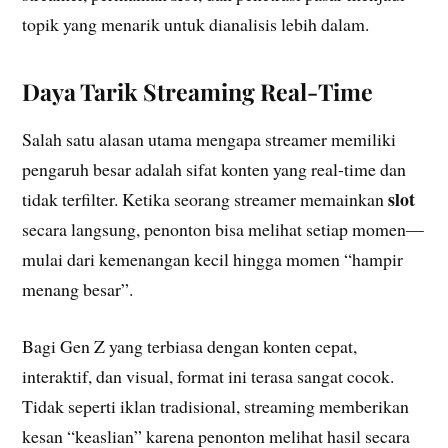
topik yang menarik untuk dianalisis lebih dalam.
Daya Tarik Streaming Real-Time
Salah satu alasan utama mengapa streamer memiliki
pengaruh besar adalah sifat konten yang real-time dan
slot
tidak terfilter. Ketika seorang streamer memainkan
secara langsung, penonton bisa melihat setiap momen—
mulai dari kemenangan kecil hingga momen “hampir
menang besar”.
Bagi Gen Z yang terbiasa dengan konten cepat,
interaktif, dan visual, format ini terasa sangat cocok.
Tidak seperti iklan tradisional, streaming memberikan
kesan “keaslian” karena penonton melihat hasil secara