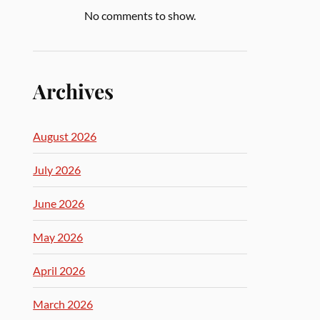
No comments to show.
Archives
August 2026
July 2026
June 2026
May 2026
April 2026
March 2026