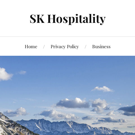
SK Hospitality
Home
Privacy Policy
Business