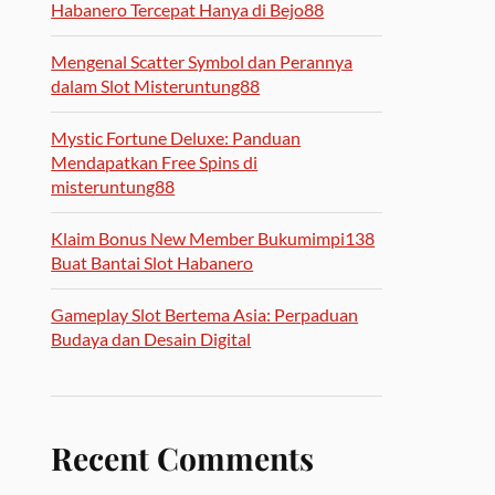
Habanero Tercepat Hanya di Bejo88
Mengenal Scatter Symbol dan Perannya
dalam Slot Misteruntung88
Mystic Fortune Deluxe: Panduan
Mendapatkan Free Spins di
misteruntung88
Klaim Bonus New Member Bukumimpi138
Buat Bantai Slot Habanero
Gameplay Slot Bertema Asia: Perpaduan
Budaya dan Desain Digital
Recent Comments