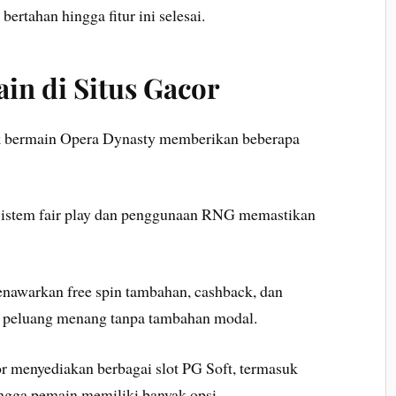
ertahan hingga fitur ini selesai.
n di Situs Gacor
k bermain Opera Dynasty memberikan beberapa
Sistem fair play dan penggunaan RNG memastikan
enawarkan free spin tambahan, cashback, dan
n peluang menang tanpa tambahan modal.
or menyediakan berbagai slot PG Soft, termasuk
ngga pemain memiliki banyak opsi.