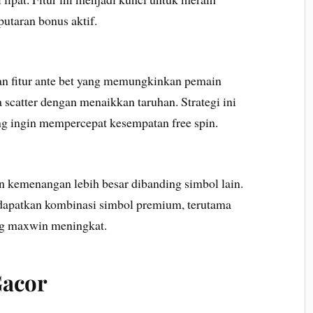
utaran bonus aktif.
an fitur ante bet yang memungkinkan pemain
catter dengan menaikkan taruhan. Strategi ini
ng ingin mempercepat kesempatan free spin.
 kemenangan lebih besar dibanding simbol lain.
dapatkan kombinasi simbol premium, terutama
ang maxwin meningkat.
Gacor