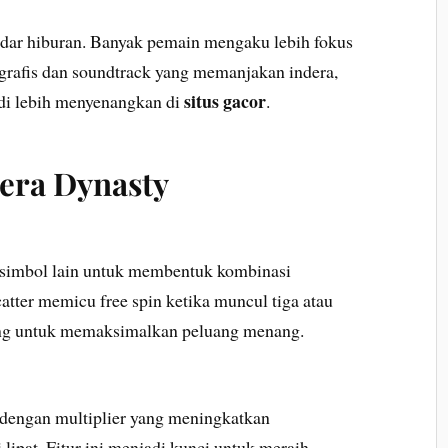
dar hiburan. Banyak pemain mengaku lebih fokus
 grafis dan soundtrack yang memanjakan indera,
situs gacor
di lebih menyenangkan di
.
era Dynasty
 simbol lain untuk membentuk kombinasi
tter memicu free spin ketika muncul tiga atau
ting untuk memaksimalkan peluang menang.
 dengan multiplier yang meningkatkan
lipat. Fitur ini menjadi kunci untuk meraih