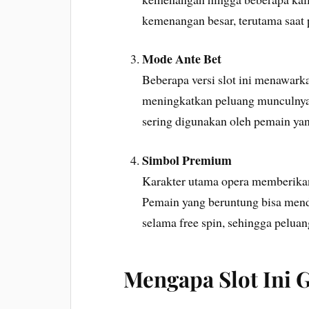
kemenangan besar, terutama saat p
Mode Ante Bet
Beberapa versi slot ini menawark
meningkatkan peluang munculnya s
sering digunakan oleh pemain ya
Simbol Premium
Karakter utama opera memberikan
Pemain yang beruntung bisa men
selama free spin, sehingga pelu
Mengapa Slot Ini 