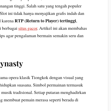
ngan tinggi. Salah satu yang tengah populer
Slot ini tidak hanya menyajikan grafis indah dan
RTP (Return to Player) tertinggi
l karena
,
i berbagai
situs gacor
. Artikel ini akan membahas
n tips agar pengalaman bermain semakin seru dan
ynasty
rama opera klasik Tiongkok dengan visual yang
hidupkan suasana. Simbol permainan termasuk
at musik tradisional. Setiap putaran menghadirkan
ang membuat pemain merasa seperti berada di