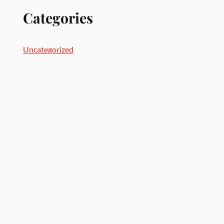
Categories
Uncategorized