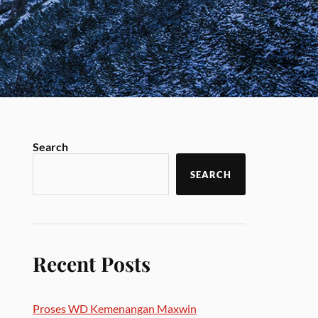
Search
SEARCH
Recent Posts
Proses WD Kemenangan Maxwin