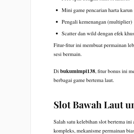
Mini game pencarian harta karun
Pengali kemenangan (multiplier)
Scatter dan wild dengan efek khu
Fitur-fitur ini membuat permainan le
sesi bermain.
bukumimpi138
Di
, fitur bonus ini
berbagai game bertema laut.
Slot Bawah Laut 
Salah satu kelebihan slot bertema in
kompleks, mekanisme permainan bia