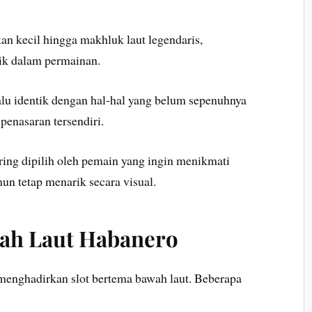
kan kecil hingga makhluk laut legendaris,
ik dalam permainan.
lalu identik dengan hal-hal yang belum sepenuhnya
penasaran tersendiri.
 sering dipilih oleh pemain yang ingin menikmati
n tetap menarik secara visual.
wah Laut Habanero
menghadirkan slot bertema bawah laut. Beberapa