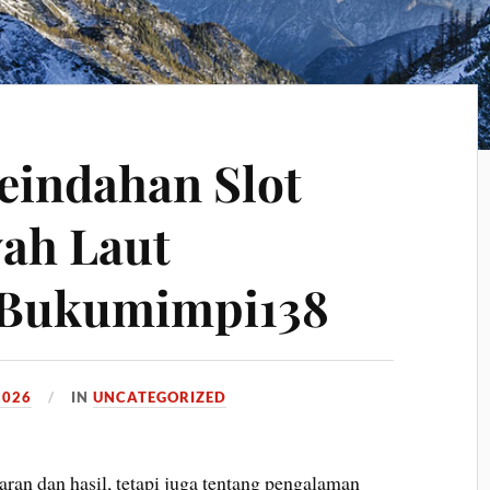
eindahan Slot
ah Laut
 Bukumimpi138
2026
IN
UNCATEGORIZED
taran dan hasil, tetapi juga tentang pengalaman