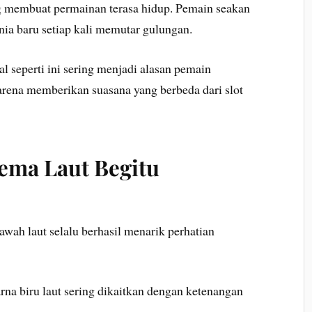
ng membuat permainan terasa hidup. Pemain seakan
ia baru setiap kali memutar gulungan.
l seperti ini sering menjadi alasan pemain
rena memberikan suasana yang berbeda dari slot
ema Laut Begitu
wah laut selalu berhasil menarik perhatian
na biru laut sering dikaitkan dengan ketenangan