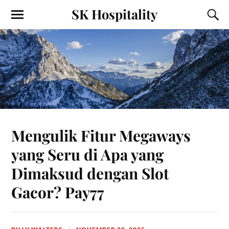
SK Hospitality
Mengulik Fitur Megaways
yang Seru di Apa yang
Dimaksud dengan Slot
Gacor? Pay77