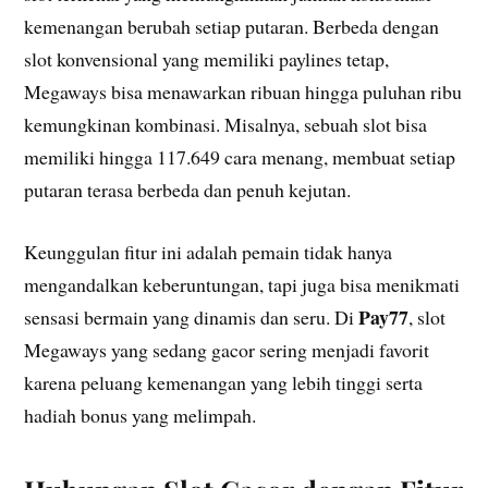
kemenangan berubah setiap putaran. Berbeda dengan
slot konvensional yang memiliki paylines tetap,
Megaways bisa menawarkan ribuan hingga puluhan ribu
kemungkinan kombinasi. Misalnya, sebuah slot bisa
memiliki hingga 117.649 cara menang, membuat setiap
putaran terasa berbeda dan penuh kejutan.
Keunggulan fitur ini adalah pemain tidak hanya
mengandalkan keberuntungan, tapi juga bisa menikmati
Pay77
sensasi bermain yang dinamis dan seru. Di
, slot
Megaways yang sedang gacor sering menjadi favorit
karena peluang kemenangan yang lebih tinggi serta
hadiah bonus yang melimpah.