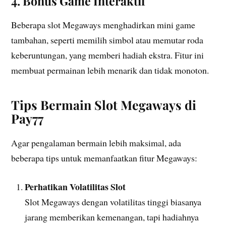
4. Bonus Game Interaktif
Beberapa slot Megaways menghadirkan mini game
tambahan, seperti memilih simbol atau memutar roda
keberuntungan, yang memberi hadiah ekstra. Fitur ini
membuat permainan lebih menarik dan tidak monoton.
Tips Bermain Slot Megaways di
Pay77
Agar pengalaman bermain lebih maksimal, ada
beberapa tips untuk memanfaatkan fitur Megaways:
Perhatikan Volatilitas Slot
Slot Megaways dengan volatilitas tinggi biasanya
jarang memberikan kemenangan, tapi hadiahnya