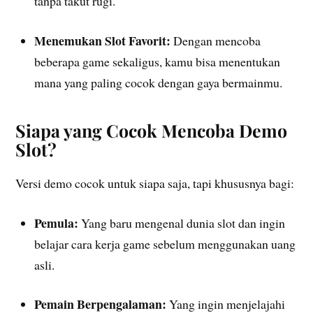
tanpa takut rugi.
Menemukan Slot Favorit:
Dengan mencoba
beberapa game sekaligus, kamu bisa menentukan
mana yang paling cocok dengan gaya bermainmu.
Siapa yang Cocok Mencoba Demo
Slot?
Versi demo cocok untuk siapa saja, tapi khususnya bagi:
Pemula:
Yang baru mengenal dunia slot dan ingin
belajar cara kerja game sebelum menggunakan uang
asli.
Pemain Berpengalaman:
Yang ingin menjelajahi