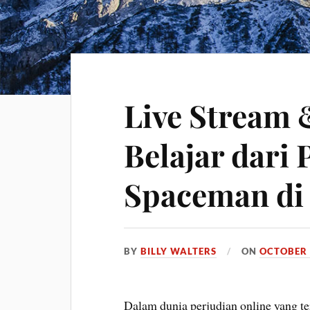
Live Stream 
Belajar dari
Spaceman di
BY
BILLY WALTERS
ON
OCTOBER 
Dalam dunia perjudian online yang t