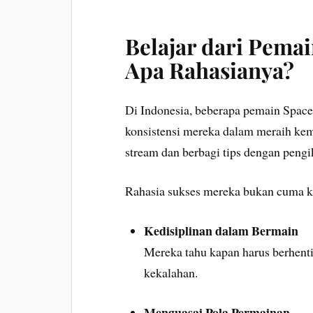
Belajar dari Pema
Apa Rahasianya?
Di Indonesia, beberapa pemain Spac
konsistensi mereka dalam meraih kem
stream dan berbagi tips dengan pengi
Rahasia sukses mereka bukan cuma k
Kedisiplinan dalam Bermain
Mereka tahu kapan harus berhenti
kekalahan.
Menguasai Pola Permainan