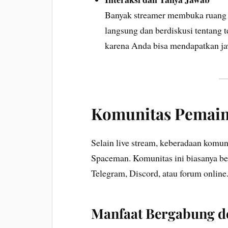
Banyak streamer membuka ruang c
langsung dan berdiskusi tentang 
karena Anda bisa mendapatkan ja
Komunitas Pemain
Selain live stream, keberadaan komu
Spaceman. Komunitas ini biasanya be
Telegram, Discord, atau forum online
Manfaat Bergabung d