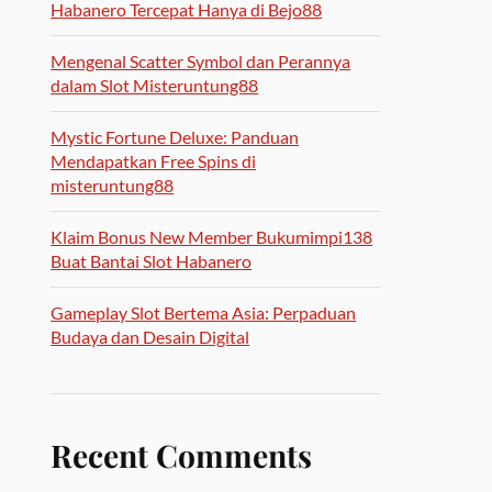
Habanero Tercepat Hanya di Bejo88
Mengenal Scatter Symbol dan Perannya
dalam Slot Misteruntung88
Mystic Fortune Deluxe: Panduan
Mendapatkan Free Spins di
misteruntung88
Klaim Bonus New Member Bukumimpi138
Buat Bantai Slot Habanero
Gameplay Slot Bertema Asia: Perpaduan
Budaya dan Desain Digital
Recent Comments