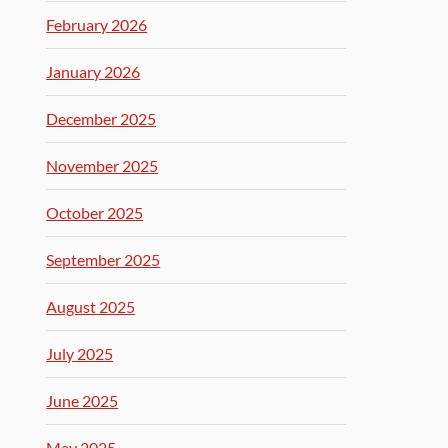
February 2026
January 2026
December 2025
November 2025
October 2025
September 2025
August 2025
July 2025
June 2025
May 2025