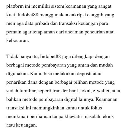
platform ini memiliki sistem keamanan yang sangat
kuat. Indobet88 menggunakan enkripsi canggih yang
menjaga data pribadi dan transaksi keuangan para
pemain agar tetap aman dari ancaman pencurian atau
kebocoran.
Tidak hanya itu, Indobet88 juga dilengkapi dengan
berbagai metode pembayaran yang aman dan mudah
digunakan. Kamu bisa melakukan deposit atau
penarikan dana dengan berbagai pilihan metode yang
sudah familiar, seperti transfer bank lokal, e-wallet, atau
bahkan metode pembayaran digital lainnya. Keamanan
transaksi ini memungkinkan kamu untuk fokus
menikmati permainan tanpa khawatir masalah teknis
atau keuangan.