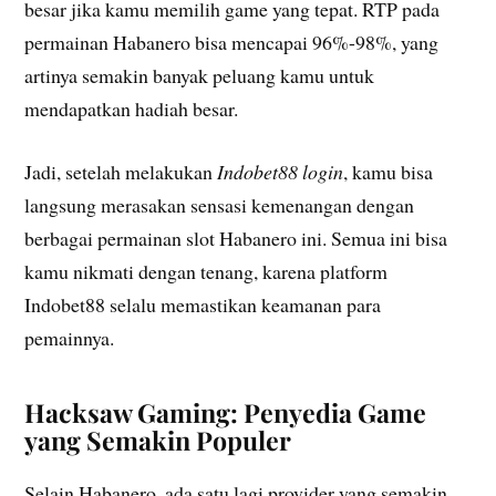
besar jika kamu memilih game yang tepat. RTP pada
permainan Habanero bisa mencapai 96%-98%, yang
artinya semakin banyak peluang kamu untuk
mendapatkan hadiah besar.
Jadi, setelah melakukan
Indobet88 login
, kamu bisa
langsung merasakan sensasi kemenangan dengan
berbagai permainan slot Habanero ini. Semua ini bisa
kamu nikmati dengan tenang, karena platform
Indobet88 selalu memastikan keamanan para
pemainnya.
Hacksaw Gaming: Penyedia Game
yang Semakin Populer
Selain Habanero, ada satu lagi provider yang semakin