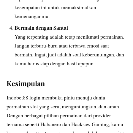
kesempatan ini untuk memaksimalkan
kemenanganmu.
Bermain dengan Santai
Yang terpenting adalah tetap menikmati permainan.
Jangan terburu-buru atau terbawa emosi saat
bermain. Ingat, judi adalah soal keberuntungan, dan
kamu harus siap dengan hasil apapun.
Kesimpulan
Indobet88 login membuka pintu menuju dunia
permainan slot yang seru, menguntungkan, dan aman.
Dengan berbagai pilihan permainan dari provider
ternama seperti Habanero dan Hacksaw Gaming, kamu
bisa menikmati setiap putaran dengan lebih percaya diri.