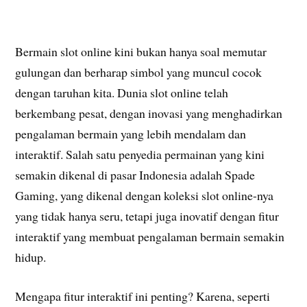
Bermain slot online kini bukan hanya soal memutar
gulungan dan berharap simbol yang muncul cocok
dengan taruhan kita. Dunia slot online telah
berkembang pesat, dengan inovasi yang menghadirkan
pengalaman bermain yang lebih mendalam dan
interaktif. Salah satu penyedia permainan yang kini
semakin dikenal di pasar Indonesia adalah Spade
Gaming, yang dikenal dengan koleksi slot online-nya
yang tidak hanya seru, tetapi juga inovatif dengan fitur
interaktif yang membuat pengalaman bermain semakin
hidup.
Mengapa fitur interaktif ini penting? Karena, seperti