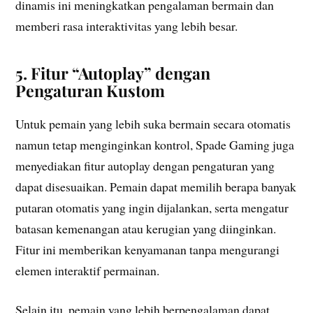
dinamis ini meningkatkan pengalaman bermain dan
memberi rasa interaktivitas yang lebih besar.
5.
Fitur “Autoplay” dengan
Pengaturan Kustom
Untuk pemain yang lebih suka bermain secara otomatis
namun tetap menginginkan kontrol, Spade Gaming juga
menyediakan fitur autoplay dengan pengaturan yang
dapat disesuaikan. Pemain dapat memilih berapa banyak
putaran otomatis yang ingin dijalankan, serta mengatur
batasan kemenangan atau kerugian yang diinginkan.
Fitur ini memberikan kenyamanan tanpa mengurangi
elemen interaktif permainan.
Selain itu, pemain yang lebih berpengalaman dapat