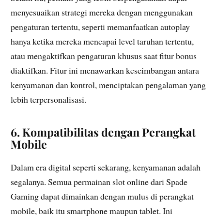
menyesuaikan strategi mereka dengan menggunakan
pengaturan tertentu, seperti memanfaatkan autoplay
hanya ketika mereka mencapai level taruhan tertentu,
atau mengaktifkan pengaturan khusus saat fitur bonus
diaktifkan. Fitur ini menawarkan keseimbangan antara
kenyamanan dan kontrol, menciptakan pengalaman yang
lebih terpersonalisasi.
6.
Kompatibilitas dengan Perangkat
Mobile
Dalam era digital seperti sekarang, kenyamanan adalah
segalanya. Semua permainan slot online dari Spade
Gaming dapat dimainkan dengan mulus di perangkat
mobile, baik itu smartphone maupun tablet. Ini