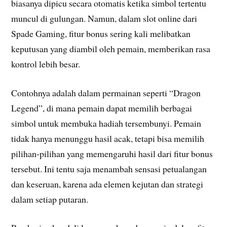
biasanya dipicu secara otomatis ketika simbol tertentu
muncul di gulungan. Namun, dalam slot online dari
Spade Gaming, fitur bonus sering kali melibatkan
keputusan yang diambil oleh pemain, memberikan rasa
kontrol lebih besar.
Contohnya adalah dalam permainan seperti “Dragon
Legend”, di mana pemain dapat memilih berbagai
simbol untuk membuka hadiah tersembunyi. Pemain
tidak hanya menunggu hasil acak, tetapi bisa memilih
pilihan-pilihan yang memengaruhi hasil dari fitur bonus
tersebut. Ini tentu saja menambah sensasi petualangan
dan keseruan, karena ada elemen kejutan dan strategi
dalam setiap putaran.