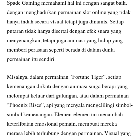
Spade Gaming memahami hal ini dengan sangat baik,
dengan menghadirkan permainan slot online yang tidak
hanya indah secara visual tetapi juga dinamis. Setiap
putaran tidak hanya disertai dengan efek suara yang
menyenangkan, tetapi juga animasi yang hidup yang
memberi perasaan seperti berada di dalam dunia
permainan itu sendiri.
Misalnya, dalam permainan “Fortune Tiger”, setiap
kemenangan diikuti dengan animasi singa berapi yang
melompat keluar dari gulungan, atau dalam permainan
“Phoenix Rises”, api yang menyala mengelilingi simbol-
simbol kemenangan. Elemen-elemen ini menambah
keterlibatan emosional pemain, membuat mereka
merasa lebih terhubung dengan permainan. Visual yang