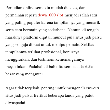
Perjudian online semakin mudah diakses, dan
permainan seperti
dewa1000 slot
menjadi salah satu
yang paling populer karena tampilannya yang menarik
serta cara bermain yang sederhana. Namun, di tengah
maraknya platform digital, muncul pula situs judi palsu
yang sengaja dibuat untuk menipu pemain. Sekilas
tampilannya terlihat profesional, bonusnya
menggiurkan, dan testimoni kemenangannya
meyakinkan. Padahal, di balik itu semua, ada risiko
besar yang mengintai.
Agar tidak terjebak, penting untuk mengenali ciri-ciri
situs judi palsu. Berikut beberapa tanda yang patut
diwaspadai.