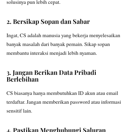
solusinya pun lebih cepat.
2. Bersikap Sopan dan Sabar
Ingat, CS adalah manusia yang bekerja menyelesaikan
banyak masalah dari banyak pemain. Sikap sopan
membantu interaksi menjadi lebih nyaman.
3. Jangan Berikan Data Pribadi
Berlebihan
CS biasanya hanya membutuhkan ID akun atau email
terdaftar. Jangan memberikan password atau informasi
sensitif lain.
4. Pastikan Menghubungi Saluran