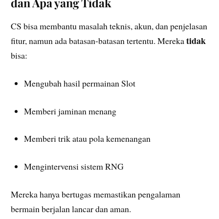
dan Apa yang Tidak
CS bisa membantu masalah teknis, akun, dan penjelasan
tidak
fitur, namun ada batasan-batasan tertentu. Mereka
bisa:
Mengubah hasil permainan Slot
Memberi jaminan menang
Memberi trik atau pola kemenangan
Mengintervensi sistem RNG
Mereka hanya bertugas memastikan pengalaman
bermain berjalan lancar dan aman.