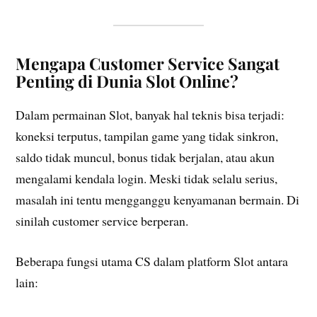
Mengapa Customer Service Sangat
Penting di Dunia Slot Online?
Dalam permainan Slot, banyak hal teknis bisa terjadi:
koneksi terputus, tampilan game yang tidak sinkron,
saldo tidak muncul, bonus tidak berjalan, atau akun
mengalami kendala login. Meski tidak selalu serius,
masalah ini tentu mengganggu kenyamanan bermain. Di
sinilah customer service berperan.
Beberapa fungsi utama CS dalam platform Slot antara
lain: